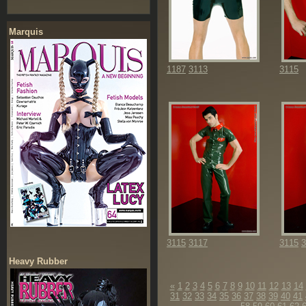
Marquis
1187
3113
3115
3115
3117
3115
3
Heavy Rubber
«
1
2
3
4
5
6
7
8
9
10
11
12
13
14
31
32
33
34
35
36
37
38
39
40
41