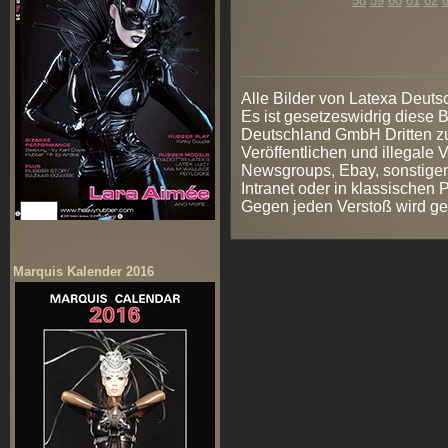
58
59
60
61
62
Alle Bilder von Latexa Deut
Es ist gesetzeswidrig diese
Deutschland GmbH Dritten zur
Veröffentlichen und illegale V
Newsgroups, Ebay, sonstigen
Intranet oder in klassischen
Gegen jeden Verstoß wird ge
Marquis Kalender 2016