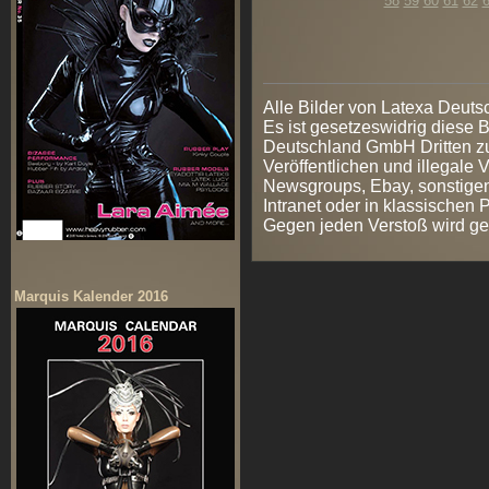
58
59
60
61
62
Alle Bilder von Latexa Deut
Es ist gesetzeswidrig diese
Deutschland GmbH Dritten zur
Veröffentlichen und illegale V
Newsgroups, Ebay, sonstigen
Intranet oder in klassischen
Gegen jeden Verstoß wird ge
Marquis Kalender 2016