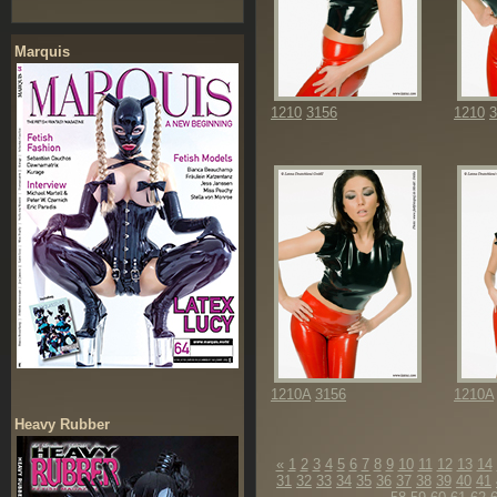
Marquis
1210
3156
1210
3
1210A
3156
1210A
Heavy Rubber
«
1
2
3
4
5
6
7
8
9
10
11
12
13
14
31
32
33
34
35
36
37
38
39
40
41