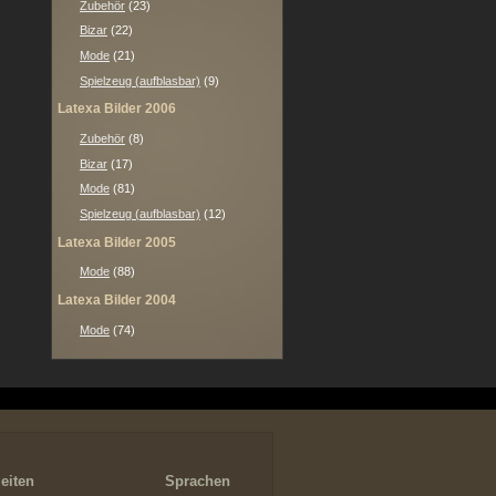
Zubehör
(23)
Bizar
(22)
Mode
(21)
Spielzeug (aufblasbar)
(9)
Latexa Bilder 2006
Zubehör
(8)
Bizar
(17)
Mode
(81)
Spielzeug (aufblasbar)
(12)
Latexa Bilder 2005
Mode
(88)
Latexa Bilder 2004
Mode
(74)
eiten
Sprachen