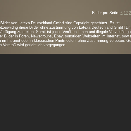
Bilder pro Seite:
6
12
2
 Bilder von Latexa Deutschland GmbH sind Copyright geschützt. Es ist
tzeswidrig diese Bilder ohne Zustimmung von Latexa Deutschland GmbH Dri
Verfügung zu stellen. Somit ist jedes Veröffentlichen und illegale Vervielfältig
er Bilder in Foren, Newsgroups, Ebay, sonstigen Webseiten im Internet, sowi
 im Intranet oder in klassischen Printmedien, ohne Zustimmung verboten. G
n Verstoß wird gerichtlich vorgegangen.