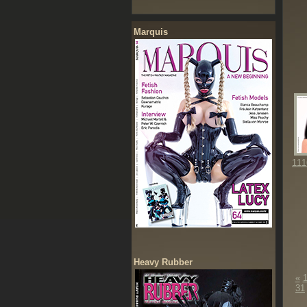
Marquis
111
Heavy Rubber
«
31