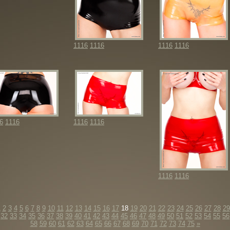
1116
1116
1116
1116
6
1116
1116
1116
1116
1116
1
2
3
4
5
6
7
8
9
10
11
12
13
14
15
16
17
18
19
20
21
22
23
24
25
26
27
28
29
32
33
34
35
36
37
38
39
40
41
42
43
44
45
46
47
48
49
50
51
52
53
54
55
56
58
59
60
61
62
63
64
65
66
67
68
69
70
71
72
73
74
75
»