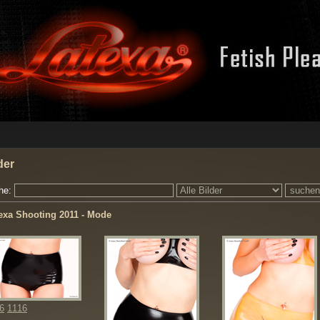
der
he:
exa Shooting 2011 - Mode
6
1116