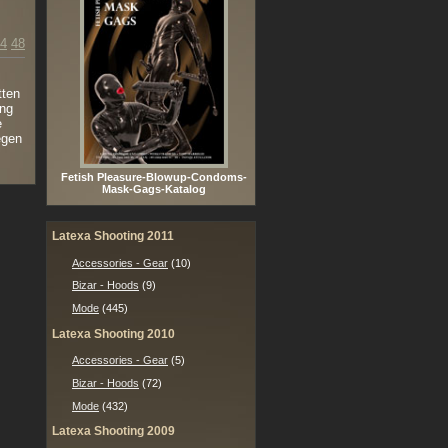
4
48
tten
ung
e
egen
Fetish Pleasure-Blowup-Condoms-
Mask-Gags-Katalog
Latexa Shooting 2011
Accessories - Gear
(10)
Bizar - Hoods
(9)
Mode
(445)
Latexa Shooting 2010
Accessories - Gear
(5)
Bizar - Hoods
(72)
Mode
(432)
Latexa Shooting 2009