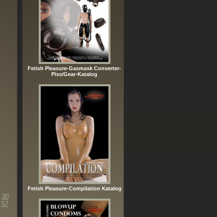
Fetish Pleasure-Gasmask Converter-
Piss/Gear-Katalog
Fetish Pleasure-Compilation Katalog
30
57