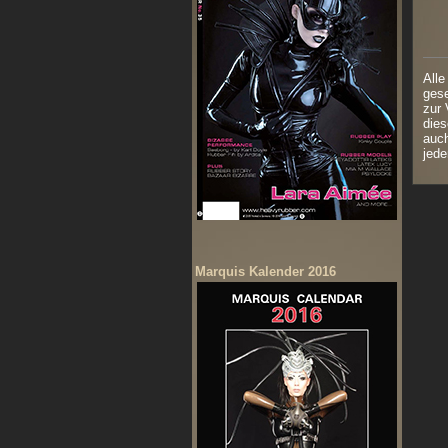
Alle
gese
zur 
dies
auch
jede
Marquis Kalender 2016