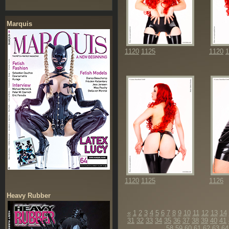
Marquis
1120
1125
1120
1
1120
1125
1126
Heavy Rubber
«
1
2
3
4
5
6
7
8
9
10
11
12
13
14
31
32
33
34
35
36
37
38
39
40
41
58
59
60
61
62
63
64