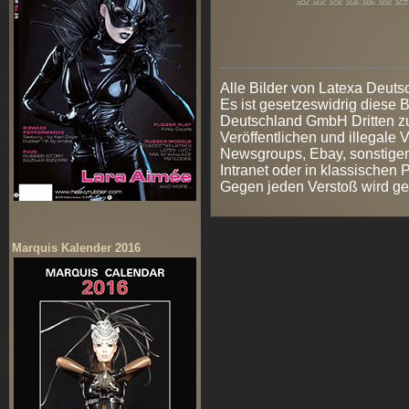
Alle Bilder von Latexa Deut
Es ist gesetzeswidrig diese
Deutschland GmbH Dritten zur
Veröffentlichen und illegale V
Newsgroups, Ebay, sonstigen
Intranet oder in klassischen
Gegen jeden Verstoß wird ge
Marquis Kalender 2016