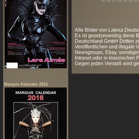
Alle Bilder von Latexa Deut
Es ist gesetzeswidrig diese
Deutschland GmbH Dritten zur
Veröffentlichen und illegale V
Newsgroups, Ebay, sonstigen
Intranet oder in klassischen
Gegen jeden Verstoß wird ge
Marquis Kalender 2016