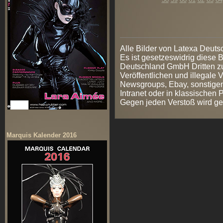
Alle Bilder von Latexa Deut
Es ist gesetzeswidrig diese
Deutschland GmbH Dritten zur
Veröffentlichen und illegale V
Newsgroups, Ebay, sonstigen
Intranet oder in klassischen
Gegen jeden Verstoß wird ge
Marquis Kalender 2016