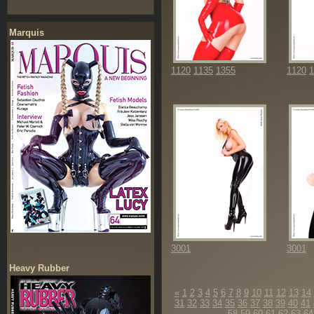
Marquis
1120
1135
1355
1120
1
3001
3001
Heavy Rubber
«
1
2
3
4
5
6
7
8
9
10
11
12
13
14
31
32
33
34
35
36
37
38
39
40
41
58
59
60
61
62
63
64