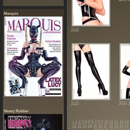
Marquis
3318
3053
3
3320
Heavy Rubber
«
1
2
3
4
5
6
7
8
9
10
11
12
13
14
31
32
33
34
35
36
37
38
39
40
41