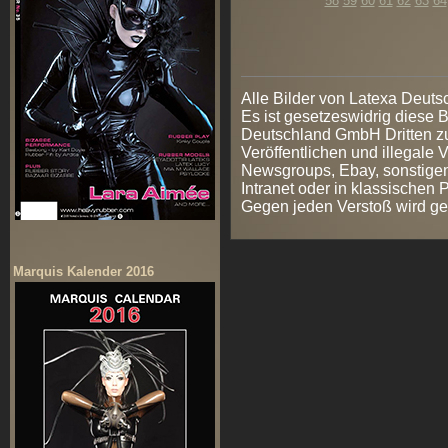
58
59
60
61
62
63
64
Alle Bilder von Latexa Deut
Es ist gesetzeswidrig diese
Deutschland GmbH Dritten zur
Veröffentlichen und illegale V
Newsgroups, Ebay, sonstigen
Intranet oder in klassischen
Gegen jeden Verstoß wird ge
Marquis Kalender 2016