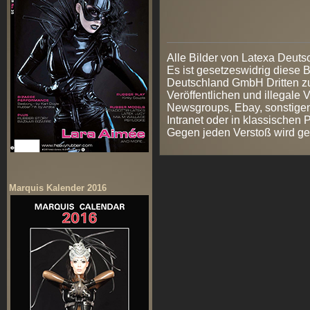
Alle Bilder von Latexa Deut
Es ist gesetzeswidrig diese
Deutschland GmbH Dritten zur
Veröffentlichen und illegale V
Newsgroups, Ebay, sonstigen
Intranet oder in klassischen
Gegen jeden Verstoß wird ge
Marquis Kalender 2016