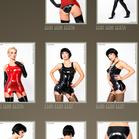
1100
1108
1137A
1100
1108
1137A
0
1108
1137A
1100
1120
1137
1100
1120
1137