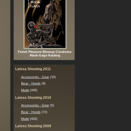
Fetish Pleasure-Blowup-Condoms-
Mask-Gags-Katalog
Latexa Shooting 2011
Accessories - Gear
(10)
Bizar - Hoods
(9)
Mode
(445)
Latexa Shooting 2010
Accessories - Gear
(5)
Bizar - Hoods
(72)
Mode
(432)
Latexa Shooting 2009