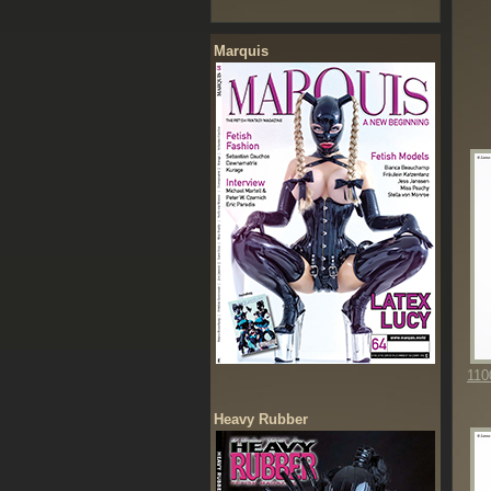
Marquis
110
Heavy Rubber