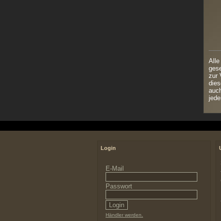
Alle
gese
zur 
dies
auch
jede
Login
E-Mail
Passwort
Händler werden.