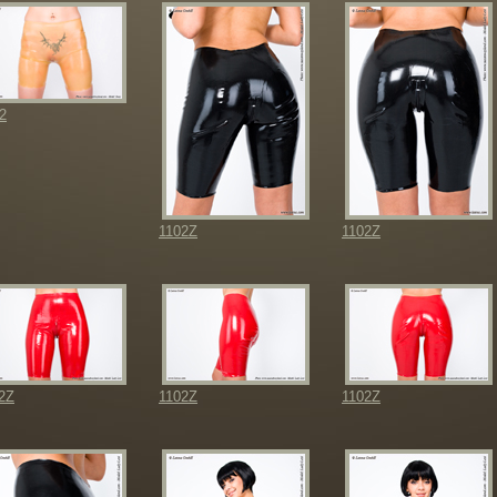
2
1102Z
1102Z
2Z
1102Z
1102Z