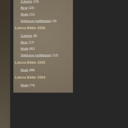
Zubehör
(23)
Bizar
(22)
Mode
(21)
Spielzeug (aufblasbar)
(9)
Latexa Bilder 2006
Zubehör
(8)
Bizar
(17)
Mode
(81)
Spielzeug (aufblasbar)
(12)
Latexa Bilder 2005
Mode
(88)
Latexa Bilder 2004
Mode
(74)