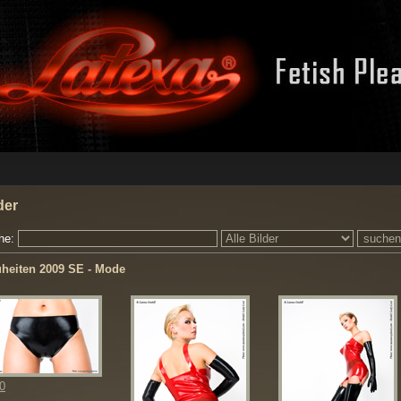
der
he:
heiten 2009 SE - Mode
0