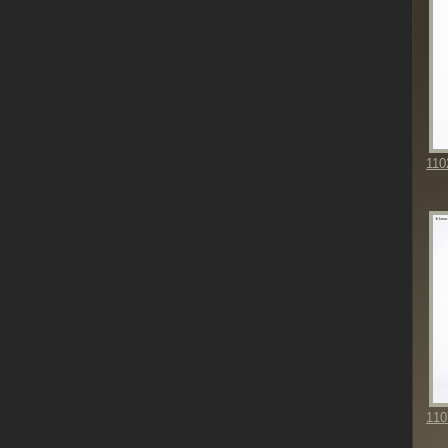
110
110