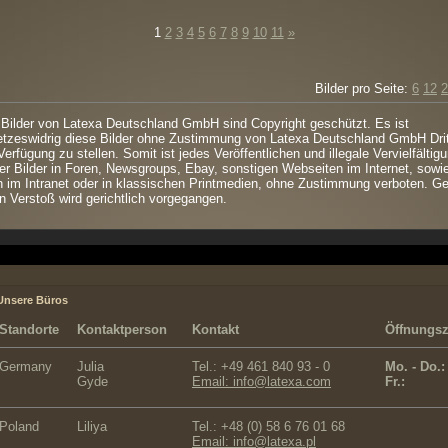
1
2
3
4
5
6
7
8
9
10
11
»
Bilder pro Seite:
6
12
2
 Bilder von Latexa Deutschland GmbH sind Copyright geschützt. Es ist
tzeswidrig diese Bilder ohne Zustimmung von Latexa Deutschland GmbH Dri
Verfügung zu stellen. Somit ist jedes Veröffentlichen und illegale Vervielfältig
er Bilder in Foren, Newsgroups, Ebay, sonstigen Webseiten im Internet, sowi
 im Intranet oder in klassischen Printmedien, ohne Zustimmung verboten. G
n Verstoß wird gerichtlich vorgegangen.
Unsere Büros
Standorte
Kontaktperson
Kontakt
Öffnungsz
Germany
Julia
Tel.: +49 461 840 93 - 0
Mo. - Do.:
Gyde
Email: info@latexa.com
Fr.:
Poland
Liliya
Tel.: +48 (0) 58 6 76 01 68
Email: info@latexa.pl