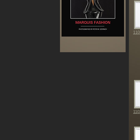
110
110