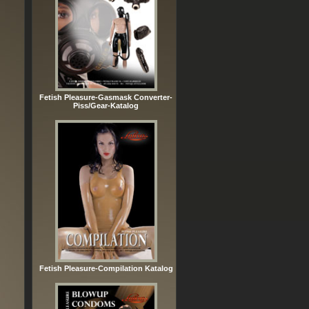
Fetish Pleasure-Gasmask Converter-
Piss/Gear-Katalog
Fetish Pleasure-Compilation Katalog