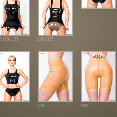
0
1120
1137
1100
1137
1102
1102