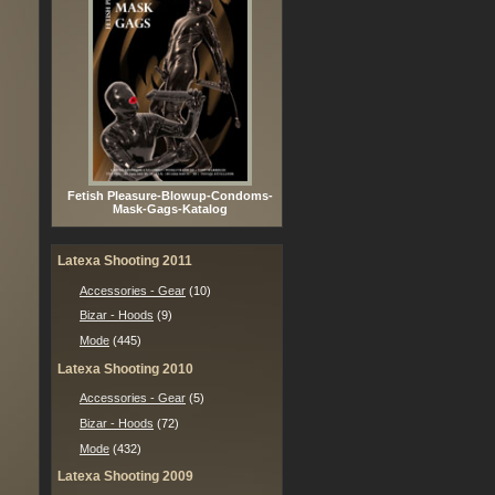
Fetish Pleasure-Blowup-Condoms-
Mask-Gags-Katalog
Latexa Shooting 2011
Accessories - Gear
(10)
Bizar - Hoods
(9)
Mode
(445)
Latexa Shooting 2010
Accessories - Gear
(5)
Bizar - Hoods
(72)
Mode
(432)
Latexa Shooting 2009