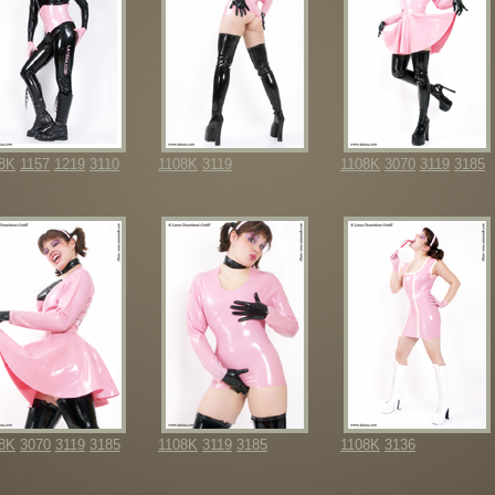
8K
1157
1219
3110
1108K
3119
1108K
3070
3119
3185
8K
3070
3119
3185
1108K
3119
3185
1108K
3136