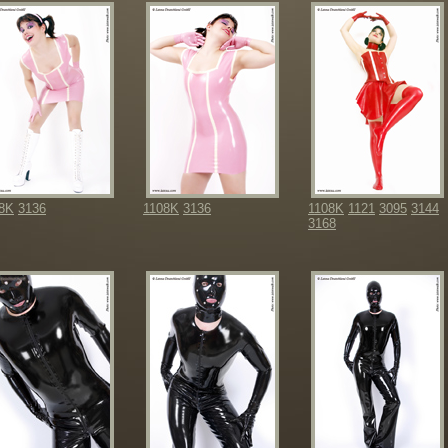
8K
3136
1108K
3136
1108K
1121
3095
3144
3168