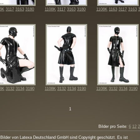
8K
3117
3163
3180
1108K
3117
3163
3180
1108K
1163
3117
3163
8K
3132
3134
3190
1108K
3132
3134
3190
1108K
3132
3134
3190
1
Bilder pro Seite:
6
12
2
 Bilder von Latexa Deutschland GmbH sind Copyright geschützt. Es ist