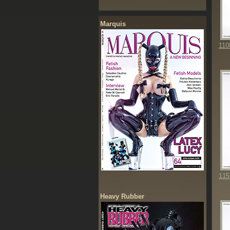
Marquis
110
115
Heavy Rubber