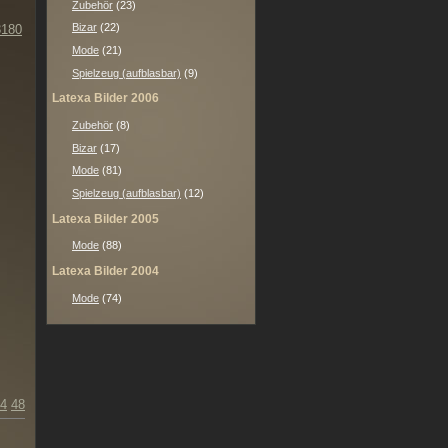
Zubehör
(23)
Bizar
(22)
3180
Mode
(21)
Spielzeug (aufblasbar)
(9)
Latexa Bilder 2006
Zubehör
(8)
Bizar
(17)
Mode
(81)
Spielzeug (aufblasbar)
(12)
Latexa Bilder 2005
Mode
(88)
Latexa Bilder 2004
Mode
(74)
4
48