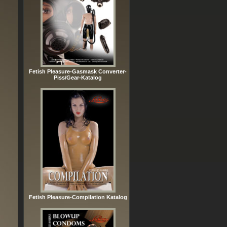
Fetish Pleasure-Gasmask Converter-
Piss/Gear-Katalog
Fetish Pleasure-Compilation Katalog