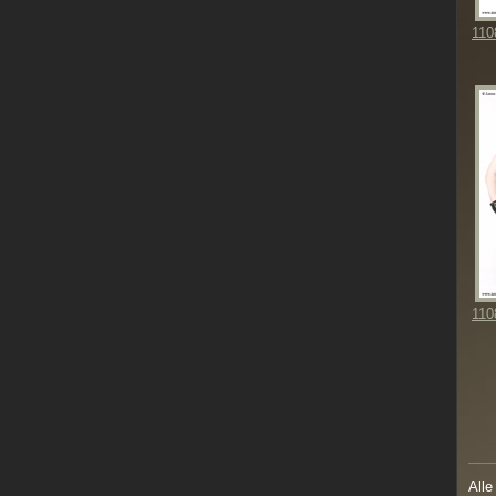
110
110
Alle