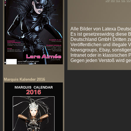
59
60
61
62
63
Alle Bilder von Latexa Deut
Es ist gesetzeswidrig diese
Deutschland GmbH Dritten zur
Veröffentlichen und illegale V
Newsgroups, Ebay, sonstigen
Intranet oder in klassischen
Gegen jeden Verstoß wird ge
Marquis Kalender 2016