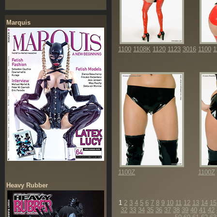
Marquis
1100
1108K
1120
1123
3016
1100
1
1100Z
1100Z
Heavy Rubber
1
2
3
4
5
6
7
8
9
10
11
12
13
14
15
32
33
34
35
36
37
38
39
40
41
42