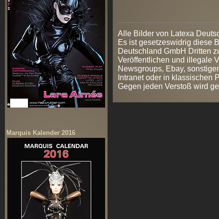
Alle Bilder von Latexa Deut
Es ist gesetzeswidrig diese
Deutschland GmbH Dritten zur
Veröffentlichen und illegale V
Newsgroups, Ebay, sonstigen
Intranet oder in klassischen
Gegen jeden Verstoß wird ge
Marquis Kalender 2016