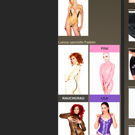
Latexa spezielle Farben
WEISS
PINK
RAUCHGRAU
LILA