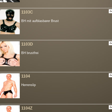
1103C
BH mit aufblasbarer Brust
1103D
BH brustfrei
1104
Herrenslip
1104Z