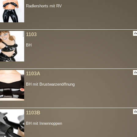
Radlershorts mit RV
1103
BH
1103A
BH mit Brustwarzenöffnung
1103B
BH mit Innennoppen