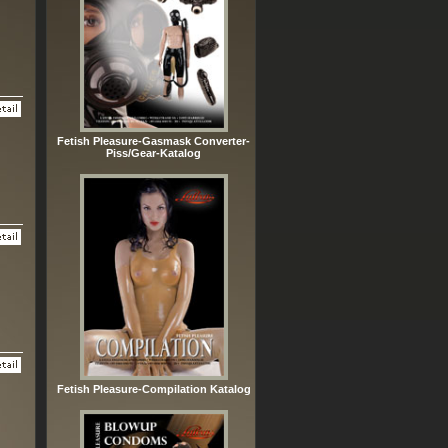
Fetish Pleasure-Gasmask Converter-
Piss/Gear-Katalog
Fetish Pleasure-Compilation Katalog