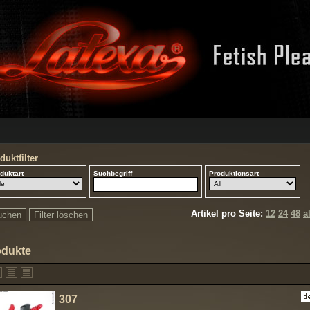
duktfilter
duktart
Suchbegriff
Produktionsart
Artikel pro Seite:
12
24
48
a
odukte
307