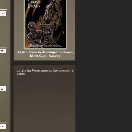
Fetish Pleasure-Blowup-Condoms-
Mask-Gags-Katalog
Letzte im Programm aufgenommene
Artikel