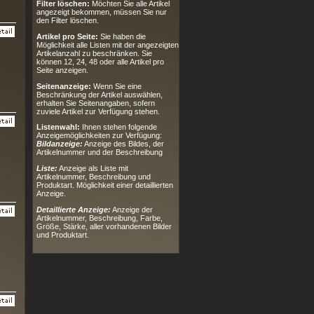
Filter löschen:
Möchten Sie alle Artikel
angezeigt bekommen, müssen Sie nur
den Filter löschen.
Artikel pro Seite:
Sie haben die
Möglichkeit alle Listen mit der angezeigten
Artikelanzahl zu beschränken. Sie
können 12, 24, 48 oder alle Artikel pro
Seite anzeigen.
Seitenanzeige:
Wenn Sie eine
Beschränkung der Artikel auswählen,
erhalten Sie Seitenangaben, sofern
zuviele Artikel zur Verfügung stehen.
Listenwahl:
Ihnen stehen folgende
Anzeigemöglichkeiten zur Verfügung:
Bildanzeige:
Anzeige des Bildes, der
Artikelnummer und der Beschreibung
Liste:
Anzeige als Liste mit
Artikelnummer, Beschreibung und
Produktart. Möglichkeit einer detaillierten
Anzeige.
Detaillierte Anzeige:
Anzeige der
Artikelnummer, Beschreibung, Farbe,
Größe, Stärke, aller vorhandenen Bilder
und Produktart.