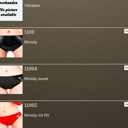
Vibradom
1100
Minislip
1100A
Minislip ouvert
1100Z
Minislip mit RV